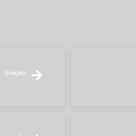
Ereção